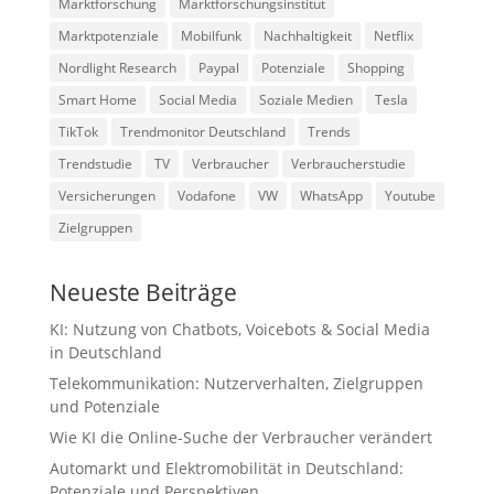
Marktforschung
Marktforschungsinstitut
Marktpotenziale
Mobilfunk
Nachhaltigkeit
Netflix
Nordlight Research
Paypal
Potenziale
Shopping
Smart Home
Social Media
Soziale Medien
Tesla
TikTok
Trendmonitor Deutschland
Trends
Trendstudie
TV
Verbraucher
Verbraucherstudie
Versicherungen
Vodafone
VW
WhatsApp
Youtube
Zielgruppen
Neueste Beiträge
KI: Nutzung von Chatbots, Voicebots & Social Media
in Deutschland
Telekommunikation: Nutzerverhalten, Zielgruppen
und Potenziale
Wie KI die Online-Suche der Verbraucher verändert
Automarkt und Elektromobilität in Deutschland:
Potenziale und Perspektiven