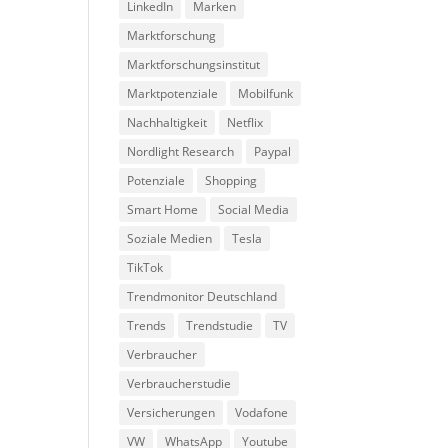
LinkedIn
Marken
Marktforschung
Marktforschungsinstitut
Marktpotenziale
Mobilfunk
Nachhaltigkeit
Netflix
Nordlight Research
Paypal
Potenziale
Shopping
Smart Home
Social Media
Soziale Medien
Tesla
TikTok
Trendmonitor Deutschland
Trends
Trendstudie
TV
Verbraucher
Verbraucherstudie
Versicherungen
Vodafone
VW
WhatsApp
Youtube