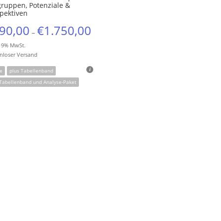
gruppen, Potenziale &
pektiven
90,00
€
1.750,00
–
 19% MwSt.
nloser Versand
e
plus Tabellenband
 Tabellenband und Analyse-Paket