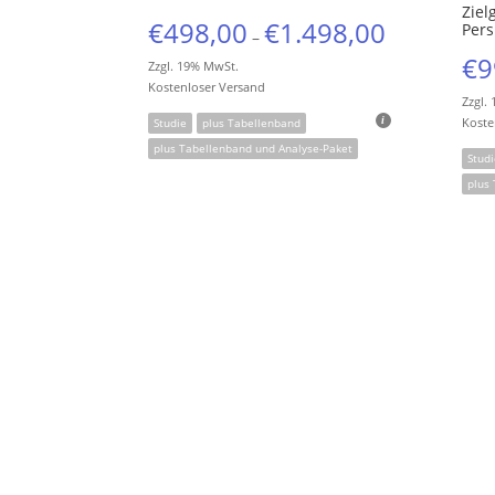
Ziel
€
498,00
€
1.498,00
Pers
–
€
9
Zzgl. 19% MwSt.
Kostenloser Versand
Zzgl.
Koste
Studie
plus Tabellenband
plus Tabellenband und Analyse-Paket
Studi
plus