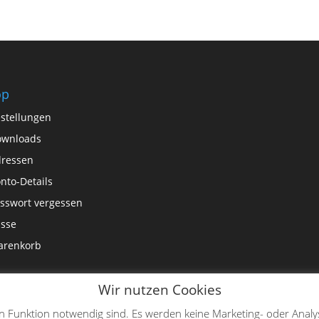
op
stellungen
ownloads
ressen
nto-Details
sswort vergessen
sse
arenkorb
Wir nutzen Cookies
en Funktion notwendig sind. Es werden keine Marketing- oder Analy