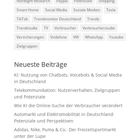
Nordlight Research
Paypal
Potenziale
Shopping
Smart Home
Social Media
Soziale Medien
Tesla
TikTok
Trendmonitor Deutschland
Trends
Trendstudie
TV
Verbraucher
Verbraucherstudie
Versicherungen
Vodafone
VW
WhatsApp
Youtube
Zielgruppen
Neueste Beiträge
KI: Nutzung von Chatbots, Voicebots & Social Media
in Deutschland
Telekommunikation: Nutzerverhalten, Zielgruppen
und Potenziale
Wie KI die Online-Suche der Verbraucher verändert
Automarkt und Elektromobilität in Deutschland:
Potenziale und Perspektiven
Adidas, Nike, Puma & Co.: Der Freizeitsportmarkt
unter der Lupe