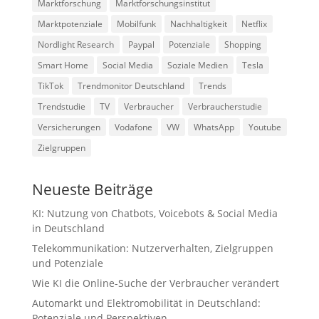
Marktforschung
Marktforschungsinstitut
Marktpotenziale
Mobilfunk
Nachhaltigkeit
Netflix
Nordlight Research
Paypal
Potenziale
Shopping
Smart Home
Social Media
Soziale Medien
Tesla
TikTok
Trendmonitor Deutschland
Trends
Trendstudie
TV
Verbraucher
Verbraucherstudie
Versicherungen
Vodafone
VW
WhatsApp
Youtube
Zielgruppen
Neueste Beiträge
KI: Nutzung von Chatbots, Voicebots & Social Media
in Deutschland
Telekommunikation: Nutzerverhalten, Zielgruppen
und Potenziale
Wie KI die Online-Suche der Verbraucher verändert
Automarkt und Elektromobilität in Deutschland:
Potenziale und Perspektiven