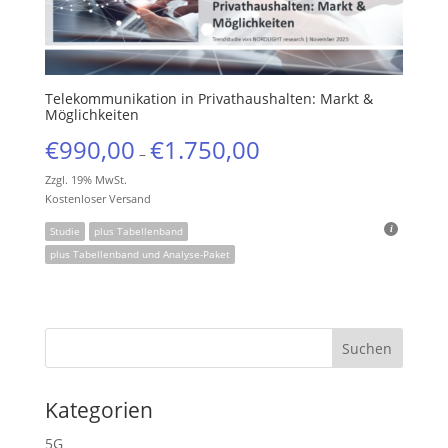
Telekommunikation in Privathaushalten: Markt &
Möglichkeiten
€
990,00
€
1.750,00
–
Zzgl. 19% MwSt.
Kostenloser Versand
Studie
plus Tabellenband
plus Tabellenband und Analyse-Paket
Kategorien
5G