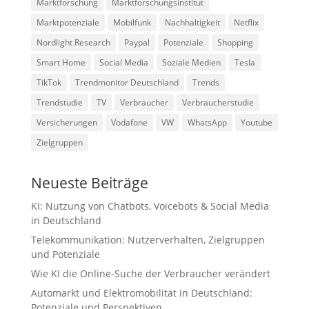
Marktforschung
Marktforschungsinstitut
Marktpotenziale
Mobilfunk
Nachhaltigkeit
Netflix
Nordlight Research
Paypal
Potenziale
Shopping
Smart Home
Social Media
Soziale Medien
Tesla
TikTok
Trendmonitor Deutschland
Trends
Trendstudie
TV
Verbraucher
Verbraucherstudie
Versicherungen
Vodafone
VW
WhatsApp
Youtube
Zielgruppen
Neueste Beiträge
KI: Nutzung von Chatbots, Voicebots & Social Media
in Deutschland
Telekommunikation: Nutzerverhalten, Zielgruppen
und Potenziale
Wie KI die Online-Suche der Verbraucher verändert
Automarkt und Elektromobilität in Deutschland:
Potenziale und Perspektiven