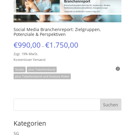
Social Media Branchenreport: Zielgruppen,
Potenziale & Perspektiven
€
990,00
€
1.750,00
–
Zzgl. 19% MwSt.
Kostenloser Versand
Studie
plus Tabellenband
plus Tabellenband und Analyse-Paket
Kategorien
5G