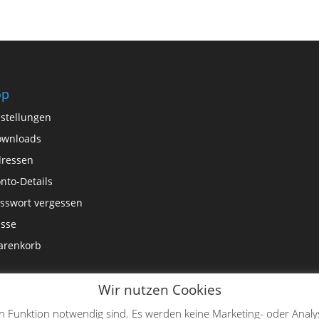
op
stellungen
ownloads
ressen
nto-Details
sswort vergessen
sse
arenkorb
Wir nutzen Cookies
en Funktion notwendig sind. Es werden keine Marketing- oder Analy