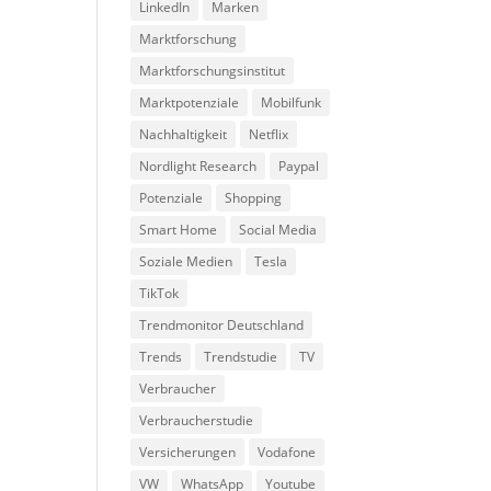
LinkedIn
Marken
Marktforschung
Marktforschungsinstitut
Marktpotenziale
Mobilfunk
Nachhaltigkeit
Netflix
Nordlight Research
Paypal
Potenziale
Shopping
Smart Home
Social Media
Soziale Medien
Tesla
TikTok
Trendmonitor Deutschland
Trends
Trendstudie
TV
Verbraucher
Verbraucherstudie
Versicherungen
Vodafone
VW
WhatsApp
Youtube