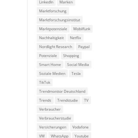
LinkedIn
Marken
Marktforschung
Marktforschungsinstitut
Marktpotenziale
Mobilfunk
Nachhaltigkeit
Netflix
Nordlight Research
Paypal
Potenziale
Shopping
Smart Home
Social Media
Soziale Medien
Tesla
TikTok
Trendmonitor Deutschland
Trends
Trendstudie
TV
Verbraucher
Verbraucherstudie
Versicherungen
Vodafone
VW
WhatsApp
Youtube