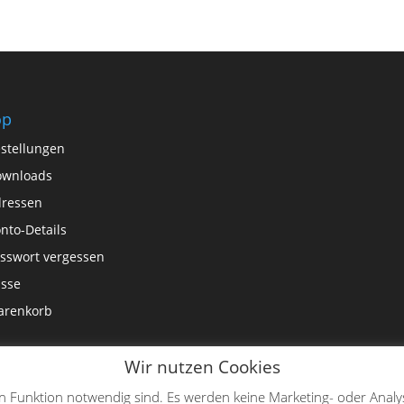
op
stellungen
ownloads
ressen
nto-Details
sswort vergessen
sse
arenkorb
Wir nutzen Cookies
en Funktion notwendig sind. Es werden keine Marketing- oder Analy