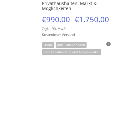
Privathaushalten: Markt &
Möglichkeiten
€
990,00
€
1.750,00
–
Zzgl. 19% MwSt.
Kostenloser Versand
Studie
plus Tabellenband
plus Tabellenband und Analyse-Paket