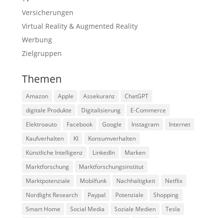
Versicherungen
Virtual Reality & Augmented Reality
Werbung
Zielgruppen
Themen
Amazon
Apple
Assekuranz
ChatGPT
digitale Produkte
Digitalisierung
E-Commerce
Elektroauto
Facebook
Google
Instagram
Internet
Kaufverhalten
KI
Konsumverhalten
Künstliche Intelligenz
LinkedIn
Marken
Marktforschung
Marktforschungsinstitut
Marktpotenziale
Mobilfunk
Nachhaltigkeit
Netflix
Nordlight Research
Paypal
Potenziale
Shopping
Smart Home
Social Media
Soziale Medien
Tesla