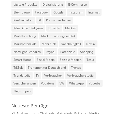
digitale Produkte
Digitalisierung
E-Commerce
Elektroauto
Facebook
Google
Instagram
Internet
Kaufverhalten
KI
Konsumverhalten
Künstliche Intelligenz
LinkedIn
Marken
Marktforschung
Marktforschungsinstitut
Marktpotenziale
Mobilfunk
Nachhaltigkeit
Netflix
Nordlight Research
Paypal
Potenziale
Shopping
Smart Home
Social Media
Soziale Medien
Tesla
TikTok
Trendmonitor Deutschland
Trends
Trendstudie
TV
Verbraucher
Verbraucherstudie
Versicherungen
Vodafone
VW
WhatsApp
Youtube
Zielgruppen
Neueste Beiträge
KI: Nutzung von Chatbots, Voicebots & Social Media