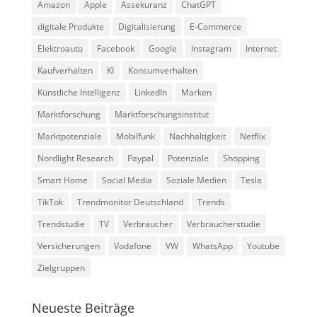
Amazon
Apple
Assekuranz
ChatGPT
digitale Produkte
Digitalisierung
E-Commerce
Elektroauto
Facebook
Google
Instagram
Internet
Kaufverhalten
KI
Konsumverhalten
Künstliche Intelligenz
LinkedIn
Marken
Marktforschung
Marktforschungsinstitut
Marktpotenziale
Mobilfunk
Nachhaltigkeit
Netflix
Nordlight Research
Paypal
Potenziale
Shopping
Smart Home
Social Media
Soziale Medien
Tesla
TikTok
Trendmonitor Deutschland
Trends
Trendstudie
TV
Verbraucher
Verbraucherstudie
Versicherungen
Vodafone
VW
WhatsApp
Youtube
Zielgruppen
Neueste Beiträge