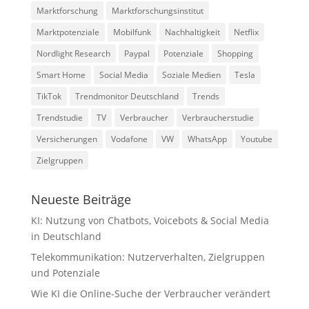
Marktforschung
Marktforschungsinstitut
Marktpotenziale
Mobilfunk
Nachhaltigkeit
Netflix
Nordlight Research
Paypal
Potenziale
Shopping
Smart Home
Social Media
Soziale Medien
Tesla
TikTok
Trendmonitor Deutschland
Trends
Trendstudie
TV
Verbraucher
Verbraucherstudie
Versicherungen
Vodafone
VW
WhatsApp
Youtube
Zielgruppen
Neueste Beiträge
KI: Nutzung von Chatbots, Voicebots & Social Media
in Deutschland
Telekommunikation: Nutzerverhalten, Zielgruppen
und Potenziale
Wie KI die Online-Suche der Verbraucher verändert