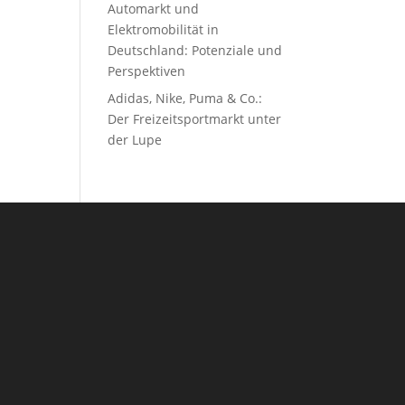
Automarkt und
Elektromobilität in
Deutschland: Potenziale und
Perspektiven
Adidas, Nike, Puma & Co.:
Der Freizeitsportmarkt unter
der Lupe