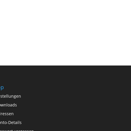
op
stellungen
ownloads
ressen
nto-Details