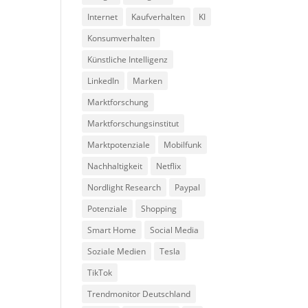
Internet
Kaufverhalten
KI
Konsumverhalten
Künstliche Intelligenz
LinkedIn
Marken
Marktforschung
Marktforschungsinstitut
Marktpotenziale
Mobilfunk
Nachhaltigkeit
Netflix
Nordlight Research
Paypal
Potenziale
Shopping
Smart Home
Social Media
Soziale Medien
Tesla
TikTok
Trendmonitor Deutschland