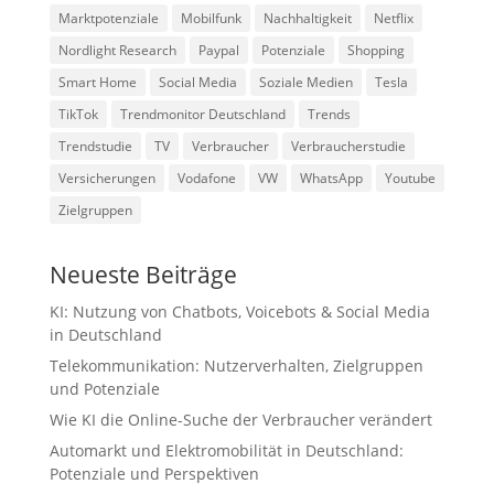
Marktpotenziale
Mobilfunk
Nachhaltigkeit
Netflix
Nordlight Research
Paypal
Potenziale
Shopping
Smart Home
Social Media
Soziale Medien
Tesla
TikTok
Trendmonitor Deutschland
Trends
Trendstudie
TV
Verbraucher
Verbraucherstudie
Versicherungen
Vodafone
VW
WhatsApp
Youtube
Zielgruppen
Neueste Beiträge
KI: Nutzung von Chatbots, Voicebots & Social Media
in Deutschland
Telekommunikation: Nutzerverhalten, Zielgruppen
und Potenziale
Wie KI die Online-Suche der Verbraucher verändert
Automarkt und Elektromobilität in Deutschland:
Potenziale und Perspektiven