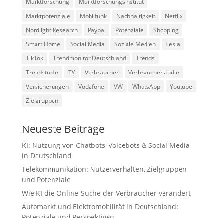
Marktforschung
Marktforschungsinstitut
Marktpotenziale
Mobilfunk
Nachhaltigkeit
Netflix
Nordlight Research
Paypal
Potenziale
Shopping
Smart Home
Social Media
Soziale Medien
Tesla
TikTok
Trendmonitor Deutschland
Trends
Trendstudie
TV
Verbraucher
Verbraucherstudie
Versicherungen
Vodafone
VW
WhatsApp
Youtube
Zielgruppen
Neueste Beiträge
KI: Nutzung von Chatbots, Voicebots & Social Media
in Deutschland
Telekommunikation: Nutzerverhalten, Zielgruppen
und Potenziale
Wie KI die Online-Suche der Verbraucher verändert
Automarkt und Elektromobilität in Deutschland:
Potenziale und Perspektiven