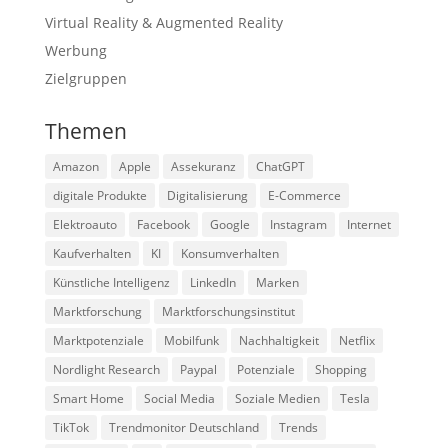
Virtual Reality & Augmented Reality
Werbung
Zielgruppen
Themen
Amazon
Apple
Assekuranz
ChatGPT
digitale Produkte
Digitalisierung
E-Commerce
Elektroauto
Facebook
Google
Instagram
Internet
Kaufverhalten
KI
Konsumverhalten
Künstliche Intelligenz
LinkedIn
Marken
Marktforschung
Marktforschungsinstitut
Marktpotenziale
Mobilfunk
Nachhaltigkeit
Netflix
Nordlight Research
Paypal
Potenziale
Shopping
Smart Home
Social Media
Soziale Medien
Tesla
TikTok
Trendmonitor Deutschland
Trends