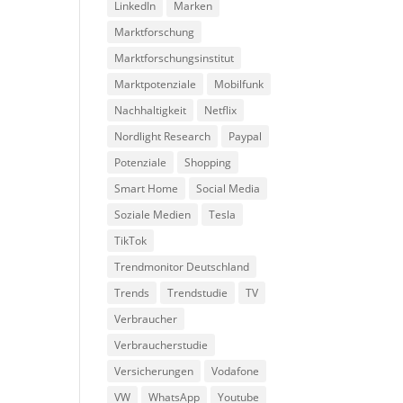
LinkedIn
Marken
Marktforschung
Marktforschungsinstitut
Marktpotenziale
Mobilfunk
Nachhaltigkeit
Netflix
Nordlight Research
Paypal
Potenziale
Shopping
Smart Home
Social Media
Soziale Medien
Tesla
TikTok
Trendmonitor Deutschland
Trends
Trendstudie
TV
Verbraucher
Verbraucherstudie
Versicherungen
Vodafone
VW
WhatsApp
Youtube