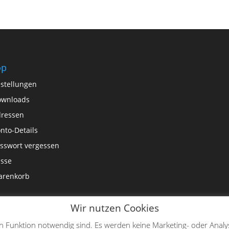
op
stellungen
ownloads
ressen
nto-Details
sswort vergessen
sse
arenkorb
Wir nutzen Cookies
en Funktion notwendig sind. Es werden keine Marketing- oder Analy