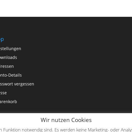
op
stellungen
ownloads
ressen
nto-Details
sswort vergessen
sse
arenkorb
Wir nutzen Cookies
en Funktion notwendig sind. Es werden keine Marketing- oder Analy