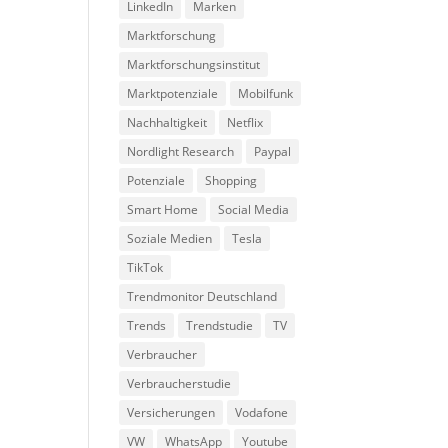
LinkedIn
Marken
Marktforschung
Marktforschungsinstitut
Marktpotenziale
Mobilfunk
Nachhaltigkeit
Netflix
Nordlight Research
Paypal
Potenziale
Shopping
Smart Home
Social Media
Soziale Medien
Tesla
TikTok
Trendmonitor Deutschland
Trends
Trendstudie
TV
Verbraucher
Verbraucherstudie
Versicherungen
Vodafone
VW
WhatsApp
Youtube