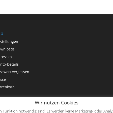
op
stellungen
ownloads
ressen
nto-Details
sswort vergessen
sse
arenkorb
Wir nutzen Cookies
en Funktion notwendig sind. Es werden keine Marketing- oder Analy