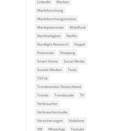
LinkedIn
Marken
Marktforschung
Marktforschungsinstitut
Marktpotenziale
Mobilfunk
Nachhaltigkeit
Netflix
Nordlight Research
Paypal
Potenziale
Shopping
Smart Home
Social Media
Soziale Medien
Tesla
TikTok
Trendmonitor Deutschland
Trends
Trendstudie
TV
Verbraucher
Verbraucherstudie
Versicherungen
Vodafone
VW
WhatsApp
Youtube