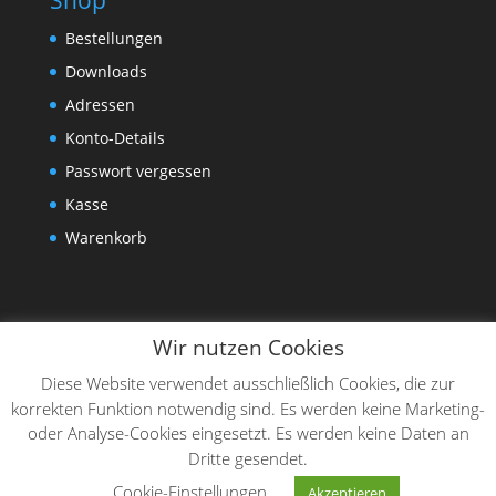
Shop
Bestellungen
Downloads
Adressen
Konto-Details
Passwort vergessen
Kasse
Warenkorb
Wir nutzen Cookies
Diese Website verwendet ausschließlich Cookies, die zur
korrekten Funktion notwendig sind. Es werden keine Marketing-
oder Analyse-Cookies eingesetzt. Es werden keine Daten an
Dritte gesendet.
Designed by
Elegant Themes
| Powered by
Cookie-Einstellungen
Akzeptieren