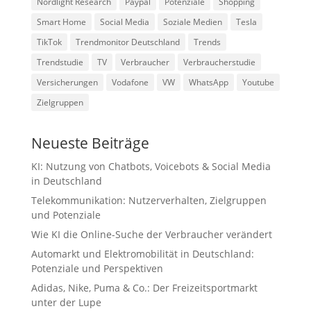
Nordlight Research
Paypal
Potenziale
Shopping
Smart Home
Social Media
Soziale Medien
Tesla
TikTok
Trendmonitor Deutschland
Trends
Trendstudie
TV
Verbraucher
Verbraucherstudie
Versicherungen
Vodafone
VW
WhatsApp
Youtube
Zielgruppen
Neueste Beiträge
KI: Nutzung von Chatbots, Voicebots & Social Media
in Deutschland
Telekommunikation: Nutzerverhalten, Zielgruppen
und Potenziale
Wie KI die Online-Suche der Verbraucher verändert
Automarkt und Elektromobilität in Deutschland:
Potenziale und Perspektiven
Adidas, Nike, Puma & Co.: Der Freizeitsportmarkt
unter der Lupe