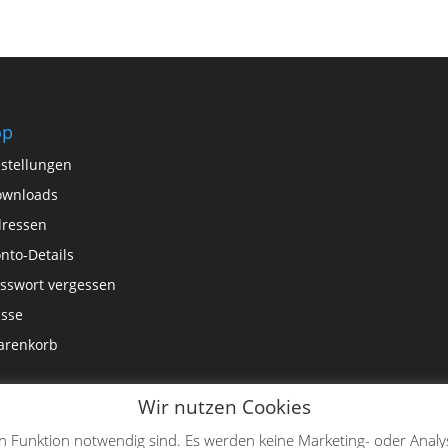
op
stellungen
ownloads
ressen
nto-Details
sswort vergessen
sse
arenkorb
Wir nutzen Cookies
en Funktion notwendig sind. Es werden keine Marketing- oder Analy