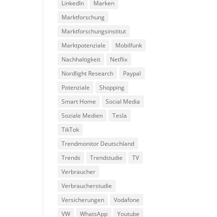
LinkedIn
Marken
Marktforschung
Marktforschungsinstitut
Marktpotenziale
Mobilfunk
Nachhaltigkeit
Netflix
Nordlight Research
Paypal
Potenziale
Shopping
Smart Home
Social Media
Soziale Medien
Tesla
TikTok
Trendmonitor Deutschland
Trends
Trendstudie
TV
Verbraucher
Verbraucherstudie
Versicherungen
Vodafone
VW
WhatsApp
Youtube