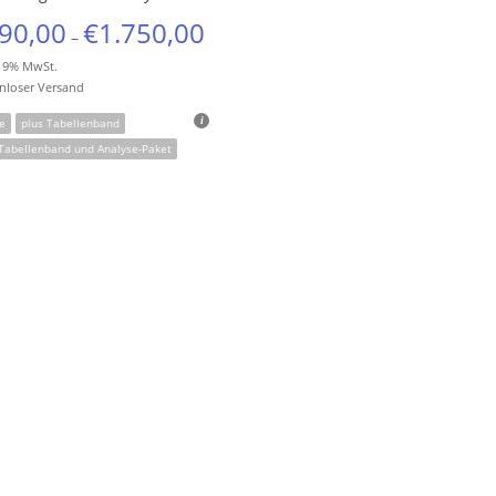
90,00
€
1.750,00
–
 19% MwSt.
nloser Versand
e
plus Tabellenband
 Tabellenband und Analyse-Paket