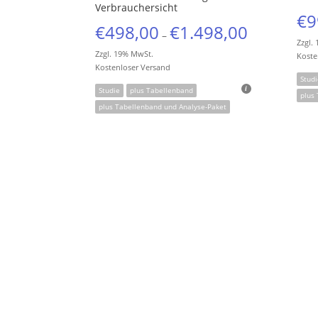
Verbrauchersicht
€
9
€
498,00
€
1.498,00
–
Zzgl.
Zzgl. 19% MwSt.
Koste
Kostenloser Versand
Studi
Studie
plus Tabellenband
plus
plus Tabellenband und Analyse-Paket