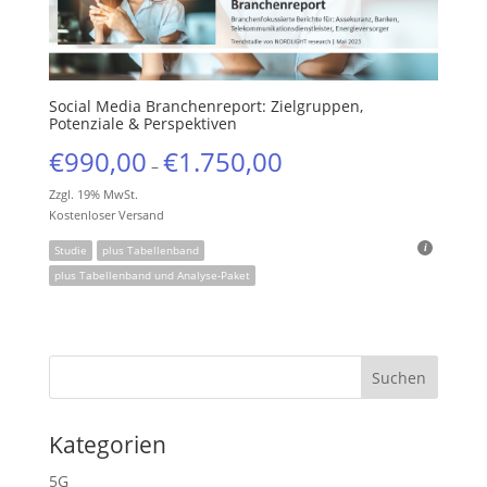
Social Media Branchenreport: Zielgruppen,
Potenziale & Perspektiven
€
990,00
€
1.750,00
–
Zzgl. 19% MwSt.
Kostenloser Versand
Studie
plus Tabellenband
plus Tabellenband und Analyse-Paket
Kategorien
5G