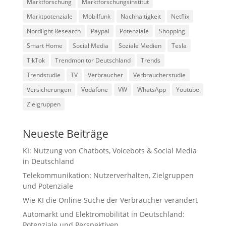
Marktforschung
Marktforschungsinstitut
Marktpotenziale
Mobilfunk
Nachhaltigkeit
Netflix
Nordlight Research
Paypal
Potenziale
Shopping
Smart Home
Social Media
Soziale Medien
Tesla
TikTok
Trendmonitor Deutschland
Trends
Trendstudie
TV
Verbraucher
Verbraucherstudie
Versicherungen
Vodafone
VW
WhatsApp
Youtube
Zielgruppen
Neueste Beiträge
KI: Nutzung von Chatbots, Voicebots & Social Media
in Deutschland
Telekommunikation: Nutzerverhalten, Zielgruppen
und Potenziale
Wie KI die Online-Suche der Verbraucher verändert
Automarkt und Elektromobilität in Deutschland:
Potenziale und Perspektiven