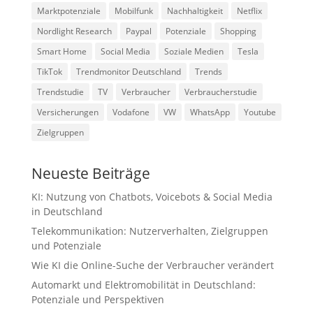
Marktpotenziale
Mobilfunk
Nachhaltigkeit
Netflix
Nordlight Research
Paypal
Potenziale
Shopping
Smart Home
Social Media
Soziale Medien
Tesla
TikTok
Trendmonitor Deutschland
Trends
Trendstudie
TV
Verbraucher
Verbraucherstudie
Versicherungen
Vodafone
VW
WhatsApp
Youtube
Zielgruppen
Neueste Beiträge
KI: Nutzung von Chatbots, Voicebots & Social Media
in Deutschland
Telekommunikation: Nutzerverhalten, Zielgruppen
und Potenziale
Wie KI die Online-Suche der Verbraucher verändert
Automarkt und Elektromobilität in Deutschland:
Potenziale und Perspektiven