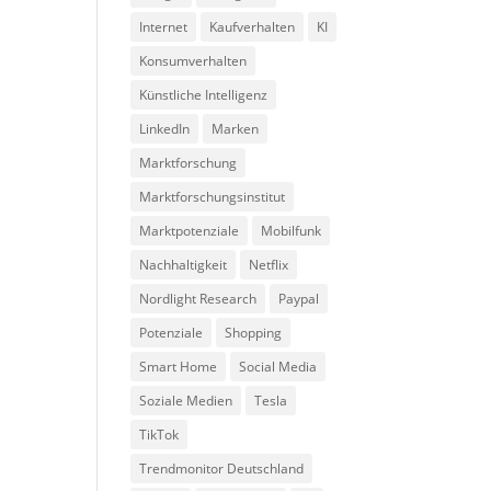
Internet
Kaufverhalten
KI
Konsumverhalten
Künstliche Intelligenz
LinkedIn
Marken
Marktforschung
Marktforschungsinstitut
Marktpotenziale
Mobilfunk
Nachhaltigkeit
Netflix
Nordlight Research
Paypal
Potenziale
Shopping
Smart Home
Social Media
Soziale Medien
Tesla
TikTok
Trendmonitor Deutschland