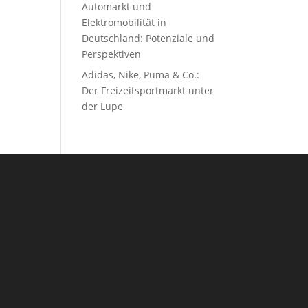
Automarkt und
Elektromobilität in
Deutschland: Potenziale und
Perspektiven
Adidas, Nike, Puma & Co.:
Der Freizeitsportmarkt unter
der Lupe