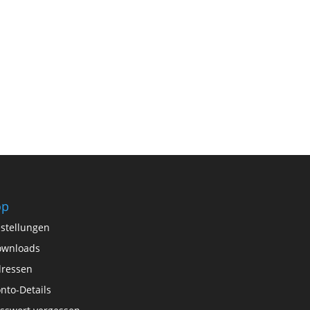
op
stellungen
ownloads
ressen
nto-Details