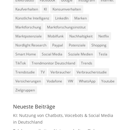
Elektroauto
Facebook
Google
Instagram
Internet
Kaufverhalten
KI
Konsumverhalten
Künstliche Intelligenz
LinkedIn
Marken
Marktforschung
Marktforschungsinstitut
Marktpotenziale
Mobilfunk
Nachhaltigkeit
Netflix
Nordlight Research
Paypal
Potenziale
Shopping
Smart Home
Social Media
Soziale Medien
Tesla
TikTok
Trendmonitor Deutschland
Trends
Trendstudie
TV
Verbraucher
Verbraucherstudie
Versicherungen
Vodafone
VW
WhatsApp
Youtube
Zielgruppen
Neueste Beiträge
KI: Nutzung von Chatbots, Voicebots & Social Media
in Deutschland