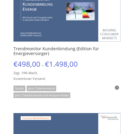
Trendmonitor Kundenbindung (Edition für
Energieversorger)
€
498,00
€
1.498,00
–
Zzgl. 19% MwSt.
Kostenloser Versand
Studie
plus Tabellenband
plus Tabellenband und Analyse-Paket