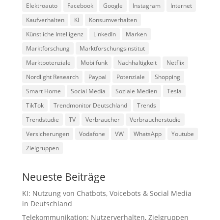
Elektroauto
Facebook
Google
Instagram
Internet
Kaufverhalten
KI
Konsumverhalten
Künstliche Intelligenz
LinkedIn
Marken
Marktforschung
Marktforschungsinstitut
Marktpotenziale
Mobilfunk
Nachhaltigkeit
Netflix
Nordlight Research
Paypal
Potenziale
Shopping
Smart Home
Social Media
Soziale Medien
Tesla
TikTok
Trendmonitor Deutschland
Trends
Trendstudie
TV
Verbraucher
Verbraucherstudie
Versicherungen
Vodafone
VW
WhatsApp
Youtube
Zielgruppen
Neueste Beiträge
KI: Nutzung von Chatbots, Voicebots & Social Media
in Deutschland
Telekommunikation: Nutzerverhalten, Zielgruppen