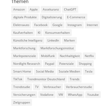
Themen
Amazon
Apple
Assekuranz
ChatGPT
digitale Produkte
Digitalisierung
E-Commerce
Elektroauto
Facebook
Google
Instagram
Internet
Kaufverhalten
KI
Konsumverhalten
Künstliche Intelligenz
LinkedIn
Marken
Marktforschung
Marktforschungsinstitut
Marktpotenziale
Mobilfunk
Nachhaltigkeit
Netflix
Nordlight Research
Paypal
Potenziale
Shopping
Smart Home
Social Media
Soziale Medien
Tesla
TikTok
Trendmonitor Deutschland
Trends
Trendstudie
TV
Verbraucher
Verbraucherstudie
Versicherungen
Vodafone
VW
WhatsApp
Youtube
Zielgruppen