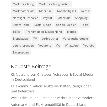
Marktforschung
Marktforschungsinstitut
Marktpotenziale
Mobilfunk
Nachhaltigkeit
Netflix
Nordlight Research
Paypal
Potenziale
Shopping
Smart Home
Social Media
Soziale Medien
Tesla
TikTok
Trendmonitor Deutschland
Trends
Trendstudie
TV
Verbraucher
Verbraucherstudie
Versicherungen
Vodafone
VW
WhatsApp
Youtube
Zielgruppen
Neueste Beiträge
KI: Nutzung von Chatbots, Voicebots & Social Media
in Deutschland
Telekommunikation: Nutzerverhalten, Zielgruppen
und Potenziale
Wie KI die Online-Suche der Verbraucher verändert
Automarkt und Elektromobilität in Deutschland: